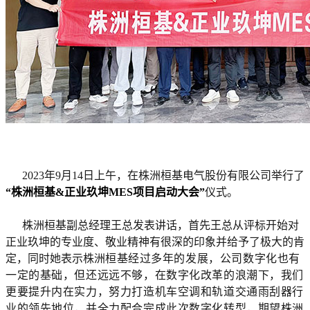
2023年9月14日上午，在株洲桓基电气股份有限公司举行了
“株洲桓基&正业玖坤MES项目启动大会”
仪式。
株洲桓基副总经理王总发表讲话，首先王总从评标开始对
正业玖坤的专业度、敬业精神有很深的印象并给予了极大的肯
定，同时她表示株洲
桓基经过多年的发展，公司数字化也有
一定的基础，但还远远不够，在数字化改革的浪潮下，我们
更要提升内在实力，努力打造
机车空调
和
轨道交通雨
刮
器
行
业
的领先地位，并全力配合完成此次数字化转型，期望
株洲