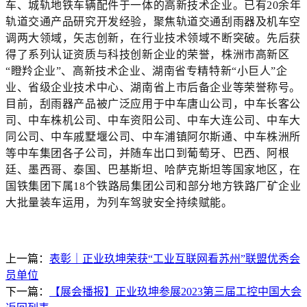
车、城轨地铁车辆配件于一体的高新技术企业。已有20余年
轨道交通产品研究开发经验，聚焦轨道交通刮雨器及机车空
调两大领域，矢志创新，在行业技术领域不断突破。先后获
得了系列认证资质与科技创新企业的荣誉，株洲市高新区
“瞪羚企业”、高新技术企业、湖南省专精特新“小巨人”企
业、省级企业技术中心、湖南省上市后备企业等荣誉称号。
目前，刮雨器产品被广泛应用于中车唐山公司，中车长客公
司、中车株机公司、中车资阳公司、中车大连公司、中车大
同公司、中车戚墅堰公司、中车浦镇阿尔斯通、中车株洲所
等中车集团各子公司，并随车出口到葡萄牙、巴西、阿根
廷、墨西哥、泰国、巴基斯坦、哈萨克斯坦等国家地区，在
国铁集团下属18个铁路局集团公司和部分地方铁路厂矿企业
大批量装车运用，为列车驾驶安全持续赋能。
上一篇：
表彰｜正业玖坤荣获“工业互联网看苏州”联盟优秀会
员单位
下一篇：
【展会播报】正业玖坤参展2023第三届工控中国大会