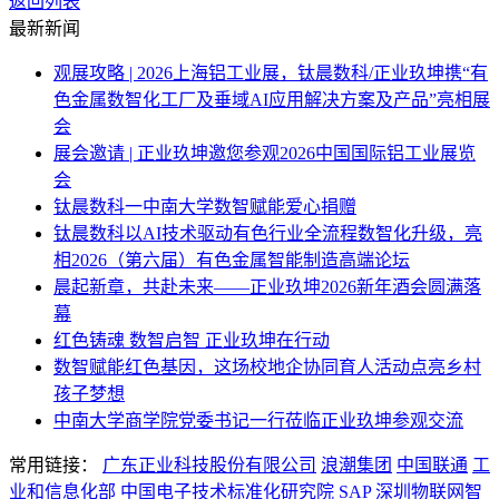
返回列表
最新新闻
观展攻略 | 2026上海铝工业展，钛晨数科/正业玖坤携“有
色金属数智化工厂及垂域AI应用解决方案及产品”亮相展
会
展会邀请 | 正业玖坤邀您参观2026中国国际铝工业展览
会
钛晨数科一中南大学数智赋能爱心捐赠
钛晨数科以AI技术驱动有色行业全流程数智化升级，亮
相2026（第六届）有色金属智能制造高端论坛
晨起新章，共赴未来——正业玖坤2026新年酒会圆满落
幕
红色铸魂 数智启智 正业玖坤在行动
数智赋能红色基因，这场校地企协同育人活动点亮乡村
孩子梦想
中南大学商学院党委书记一行莅临正业玖坤参观交流
常用链接：
广东正业科技股份有限公司
浪潮集团
中国联通
工
业和信息化部
中国电子技术标准化研究院
SAP
深圳物联网智