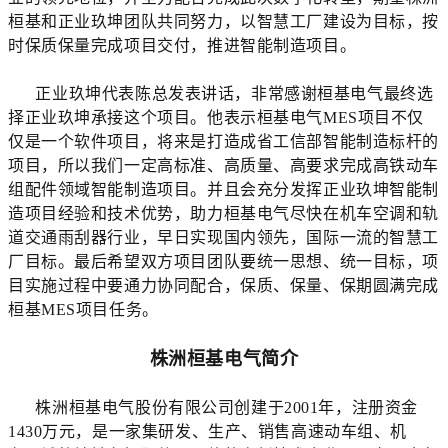
桓基
和正业玖坤团队共同努力，以智慧工厂建设为目标，
按
时保质保量完成项目交付，
推进智能制造项目。
正业玖坤代表陈总发表讲话，非常感谢桓基电气最终选
择正业玖坤承接这个项目。他表示桓基电气MES项目不仅
仅是一个软件项目，将来是打造成省工信部智能制造标杆的
项目，所以我们一定高标准、高质量、高要求完成高铁动车
组配件领域智能制造项目。并且会
充分发挥正业玖坤智能制
造项目经验和技术优势，助力桓基电气尽快在
机车空调
和
轨
道交通雨刮器
行业，早日实现国内领先，国际一流的智慧工
厂目标。最后希望双方项目团队要统一思想、统一目标，项
目实施过程中要通力协同配合，保质、保量、保期圆满完成
桓基MES项目任务。
株洲桓基电气简介
株洲桓基电气股份有限公司创建于2001年，注册资金
1430万元，是一家集研发、生产、销售高速动车组、机