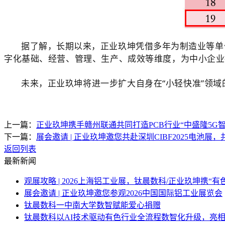
据了解，长期以来，正业玖坤凭借多年为制造业等单
字化基础、经营、管理、生产、成效等维度，为中小企业
未来，正业玖坤将进一步扩大自身在“小轻快准”领
上一篇：
正业玖坤携手赣州联通共同打造PCB行业“中盛隆5G
下一篇：
展会邀请 | 正业玖坤邀您共赴深圳CIBF2025电池展
返回列表
最新新闻
观展攻略 | 2026上海铝工业展，钛晨数科/正业玖坤携
展会邀请 | 正业玖坤邀您参观2026中国国际铝工业展览会
钛晨数科一中南大学数智赋能爱心捐赠
钛晨数科以AI技术驱动有色行业全流程数智化升级，亮相