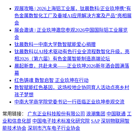
观展攻略 | 2026上海铝工业展，钛晨数科/正业玖坤携“有
色金属数智化工厂及垂域AI应用解决方案及产品”亮相展
会
展会邀请 | 正业玖坤邀您参观2026中国国际铝工业展览
会
钛晨数科一中南大学数智赋能爱心捐赠
钛晨数科以AI技术驱动有色行业全流程数智化升级，亮
相2026（第六届）有色金属智能制造高端论坛
晨起新章，共赴未来——正业玖坤2026新年酒会圆满落
幕
红色铸魂 数智启智 正业玖坤在行动
数智赋能红色基因，这场校地企协同育人活动点亮乡村
孩子梦想
中南大学商学院党委书记一行莅临正业玖坤参观交流
常用链接：
广东正业科技股份有限公司
浪潮集团
中国联通
工
业和信息化部
中国电子技术标准化研究院
SAP
深圳物联网智
能技术协会
深圳市汽车电子行业协会