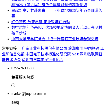
相2026（第六届）有色金属智能制造高端论坛
晨起新章，共赴未来——正业玖坤2026新年酒会圆满落
幕
红色铸魂 数智启智 正业玖坤在行动
数智赋能红色基因，这场校地企协同育人活动点亮乡村
孩子梦想
中南大学商学院党委书记一行莅临正业玖坤参观交流
常用链接：
广东正业科技股份有限公司
浪潮集团
中国联通
工
业和信息化部
中国电子技术标准化研究院
SAP
深圳物联网智
能技术协会
深圳市汽车电子行业协会
0755-26995506
免费服务热线
market@juqent.com.cn
邮箱