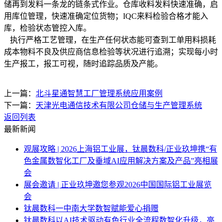
储再到发料一条龙的链条式作业。仓库收料发料快速准确，启
用库位管理，快速准确定位货物；IQC来料检验合格才能入
库，检验状态管控入库。
执行严格工艺管理，在生产任何状态能可查到工单用料损耗
成本物料不良及供应商信息检验等状况进行追溯；实现每小时
生产报工，报工可视，随时追踪品质及产能。
上一篇：
北斗星通智慧工厂管理系统应用案例
下一篇：
天津光电通信技术有限公司仓储与生产管理系统
返回列表
最新新闻
观展攻略 | 2026上海铝工业展，钛晨数科/正业玖坤携“有
色金属数智化工厂及垂域AI应用解决方案及产品”亮相展
会
展会邀请 | 正业玖坤邀您参观2026中国国际铝工业展览
会
钛晨数科一中南大学数智赋能爱心捐赠
钛晨数科以AI技术驱动有色行业全流程数智化升级，亮