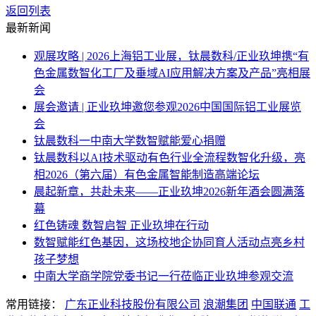
返回列表
最新新闻
观展攻略 | 2026上海铝工业展，钛晨数科/正业玖坤携“有
色金属数智化工厂及垂域AI应用解决方案及产品”亮相展
会
展会邀请 | 正业玖坤邀您参观2026中国国际铝工业展览
会
钛晨数科一中南大学数智赋能爱心捐赠
钛晨数科以AI技术驱动有色行业全流程数智化升级，亮
相2026（第六届）有色金属智能制造高端论坛
晨起新章，共赴未来——正业玖坤2026新年酒会圆满落
幕
红色铸魂 数智启智 正业玖坤在行动
数智赋能红色基因，这场校地企协同育人活动点亮乡村
孩子梦想
中南大学商学院党委书记一行莅临正业玖坤参观交流
常用链接：
广东正业科技股份有限公司
浪潮集团
中国联通
工