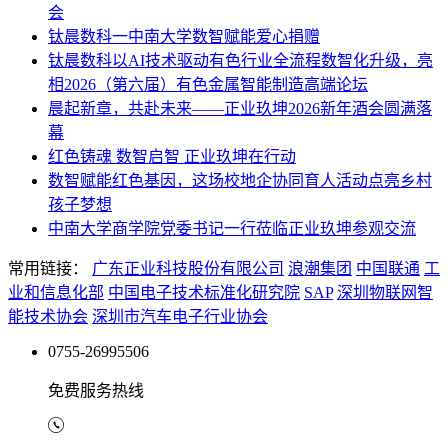
会
钛晨数科一中南大学数智赋能爱心捐赠
钛晨数科以AI技术驱动有色行业全流程数智化升级，亮
相2026（第六届）有色金属智能制造高端论坛
晨起新章，共赴未来——正业玖坤2026新年酒会圆满落
幕
红色铸魂 数智启智 正业玖坤在行动
数智赋能红色基因，这场校地企协同育人活动点亮乡村
孩子梦想
中南大学商学院党委书记一行莅临正业玖坤参观交流
常用链接：
广东正业科技股份有限公司
浪潮集团
中国联通
工
业和信息化部
中国电子技术标准化研究院
SAP
深圳物联网智
能技术协会
深圳市汽车电子行业协会
0755-26995506
免费服务热线