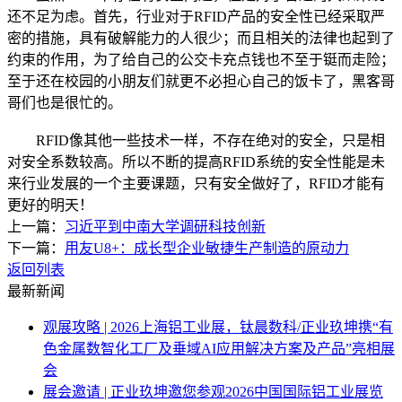
还不足为虑。首先，行业对于RFID产品的安全性已经采取严
密的措施，具有破解能力的人很少；而且相关的法律也起到了
约束的作用，为了给自己的公交卡充点钱也不至于铤而走险；
至于还在校园的小朋友们就更不必担心自己的饭卡了，黑客哥
哥们也是很忙的。
RFID像其他一些技术一样，不存在绝对的安全，只是相
对安全系数较高。所以不断的提高RFID系统的安全性能是未
来行业发展的一个主要课题，只有安全做好了，RFID才能有
更好的明天！
上一篇：
习近平到中南大学调研科技创新
下一篇：
用友U8+：成长型企业敏捷生产制造的原动力
返回列表
最新新闻
观展攻略 | 2026上海铝工业展，钛晨数科/正业玖坤携“有
色金属数智化工厂及垂域AI应用解决方案及产品”亮相展
会
展会邀请 | 正业玖坤邀您参观2026中国国际铝工业展览